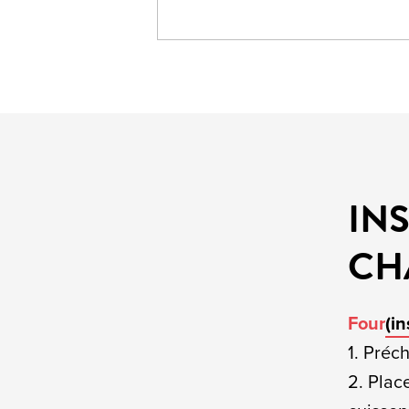
IN
CH
Four
(i
1. Préch
2. Plac