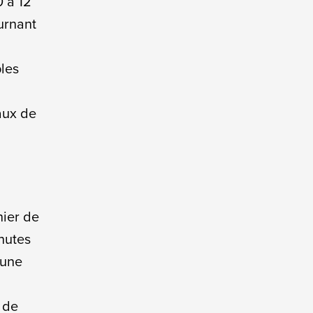
0 à 12
ournant
ples
eaux de
nier de
nutes
 une
x de