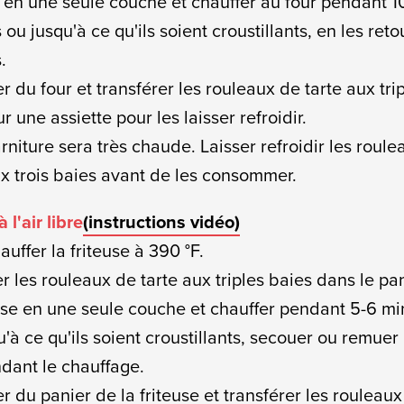
 en une seule couche et chauffer au four pendant 1
ou jusqu'à ce qu'ils soient croustillants, en les ret
.
er du four et transférer les rouleaux de tarte aux tri
r une assiette pour les laisser refroidir.
arniture sera très chaude. Laisser refroidir les roul
ux trois baies avant de les consommer.
à l'air libre
(instructions vidéo)
auffer la friteuse à 390 °F.
er les rouleaux de tarte aux triples baies dans le pa
euse en une seule couche et chauffer pendant 5-6 mi
u'à ce qu'ils soient croustillants, secouer ou remuer
ndant le chauffage.
er du panier de la friteuse et transférer les rouleau