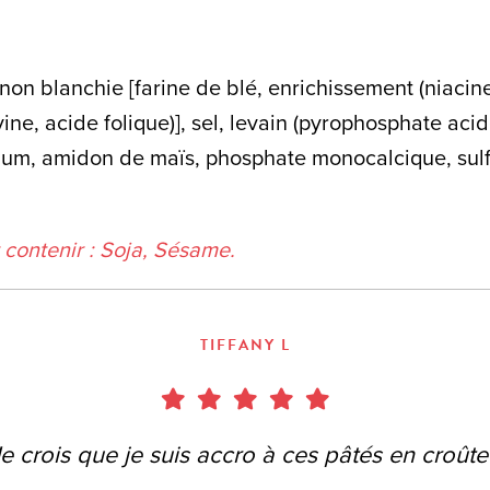
 non blanchie [farine de blé, enrichissement (niacine
vine, acide folique)], sel, levain (pyrophosphate ac
um, amidon de maïs, phosphate monocalcique, sulf
t contenir : Soja, Sésame.
TIFFANY L
Je crois que je suis accro à ces pâtés en croûte 