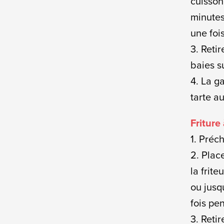
cuisson
minutes 
une fois
3. Retir
baies su
4. La g
tarte a
Friture 
1. Préch
2. Plac
la frit
ou jusq
fois pe
3. Retir