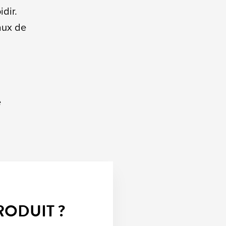
idir.
eaux de
e
RODUIT ?