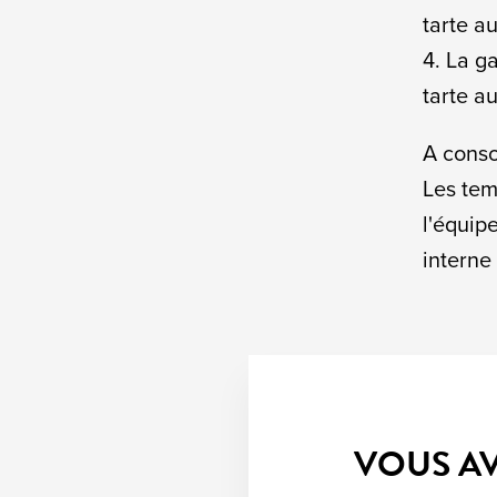
tarte au
4. La g
tarte a
A conso
Les tem
l'équip
interne 
VOUS AV