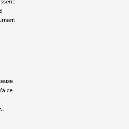
isserie
18
ournant
iteuse
'à ce
s.