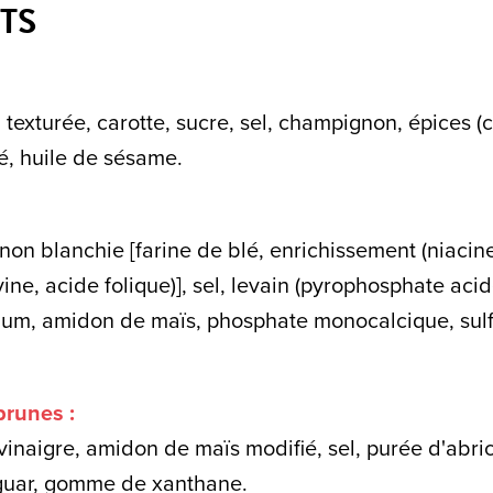
TS
 texturée, carotte, sucre, sel, champignon, épices (
é, huile de sésame.
 non blanchie [farine de blé, enrichissement (niacine
vine, acide folique)], sel, levain (pyrophosphate ac
um, amidon de maïs, phosphate monocalcique, sulf
runes :
 vinaigre, amidon de maïs modifié, sel, purée d'abric
 guar, gomme de xanthane.