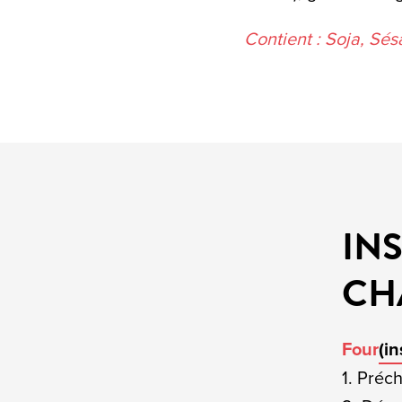
Contient : Soja, Sés
IN
CH
Four
(i
1. Préch