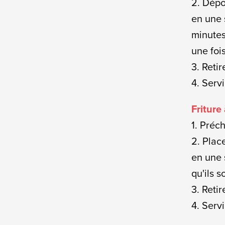
2. Dépo
en une 
minutes 
une fois
3. Reti
4. Serv
Friture 
1. Préch
2. Plac
en une 
qu'ils s
3. Reti
4. Serv