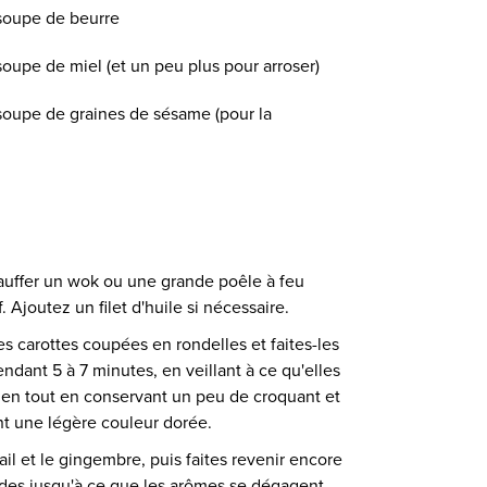
à soupe de beurre
 soupe de miel (et un peu plus pour arroser)
à soupe de graines de sésame (pour la
auffer un wok ou une grande poêle à feu
 Ajoutez un filet d'huile si nécessaire.
es carottes coupées en rondelles et faites-les
endant 5 à 7 minutes, en veillant à ce qu'elles
ien tout en conservant un peu de croquant et
t une légère couleur dorée.
'ail et le gingembre, puis faites revenir encore
es jusqu'à ce que les arômes se dégagent.