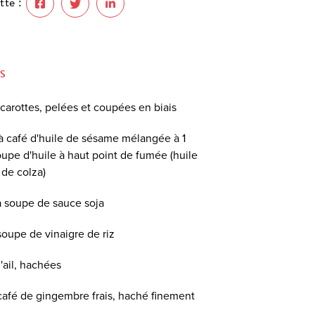
tte :
S
 carottes, pelées et coupées en biais
e à café d'huile de sésame mélangée à 1
soupe d'huile à haut point de fumée (huile
 de colza)
 à soupe de sauce soja
 soupe de vinaigre de riz
'ail, hachées
à café de gingembre frais, haché finement