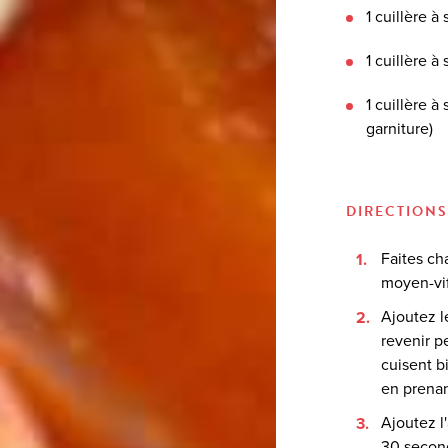
1 cuillère 
1 cuillère à
1 cuillère 
garniture)
DIRECTIONS
Faites ch
moyen-vif.
Ajoutez l
revenir p
cuisent b
en prenan
Ajoutez l
30 second