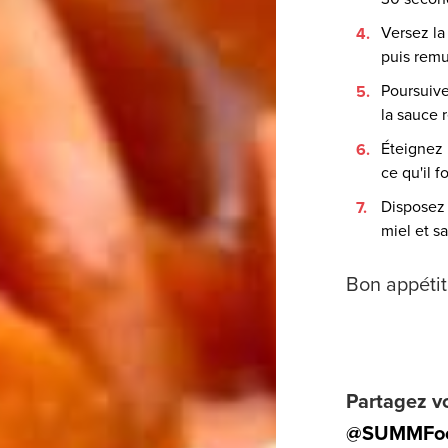
Versez la
puis remu
Poursuive
la sauce 
Éteignez 
ce qu'il f
Disposez 
miel et s
Bon app
é
tit
Partagez vo
@SUMMFo