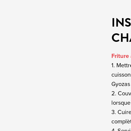
IN
CH
Friture 
1. Mettr
cuisson
Gyozas 
2. Couv
lorsque
3. Cuir
complèt
4. Serv