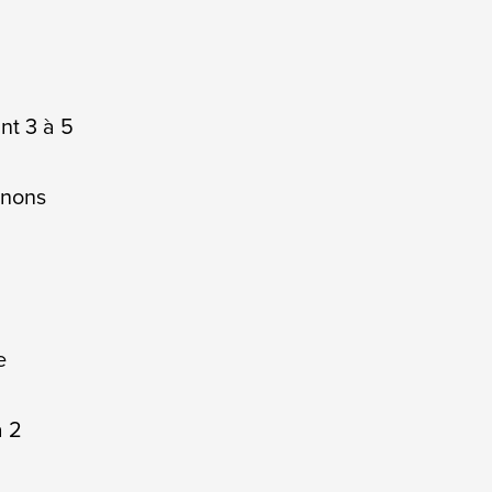
nt 3 à 5
gnons
e
à 2