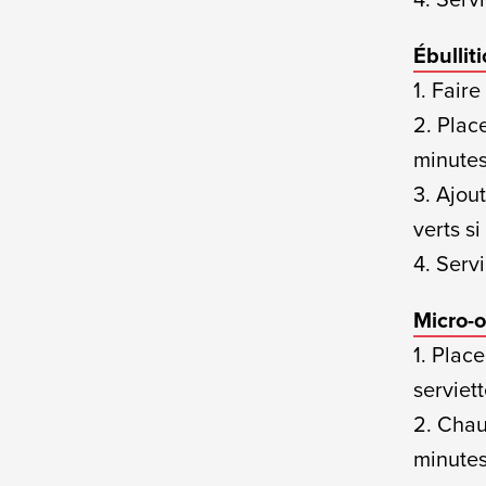
Ébulliti
1. Fair
2. Plac
minutes
3. Ajou
verts si
4. Serv
Micro-o
1. Plac
serviet
2. Chau
minutes