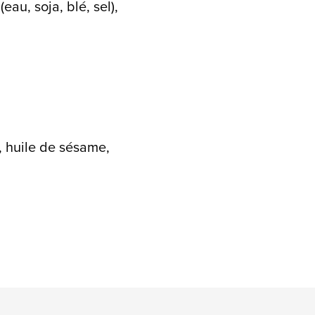
au, soja, blé, sel),
l, huile de sésame,