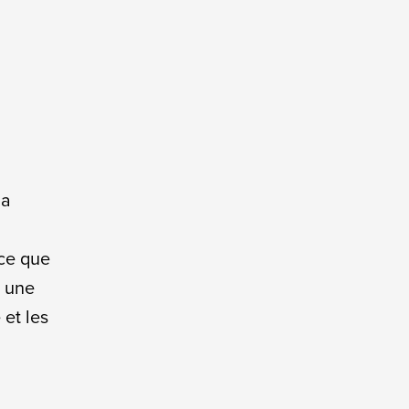
5
la
 ce que
r une
 et les