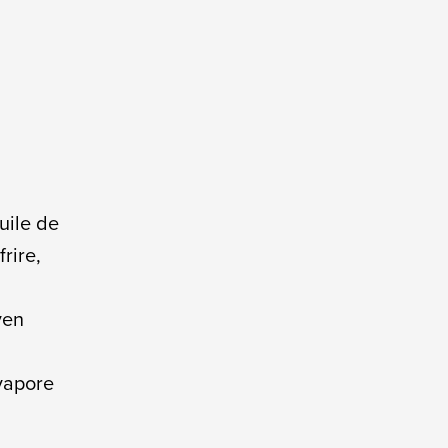
huile de
rire,
yen
évapore