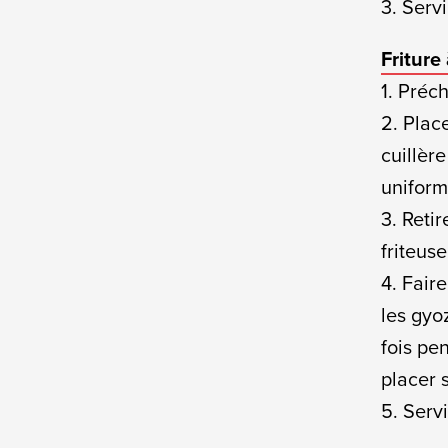
3. Serv
Friture à
1. Préch
2. Plac
cuillèr
unifor
3. Retir
friteuse
4. Faire
les gyo
fois pen
placer s
5. Serv